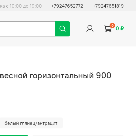
ка с 10:00 до 19:00
+79247652772
+79247651819
0
0 ₽
весной горизонтальный 900
белый глянец/антрацит