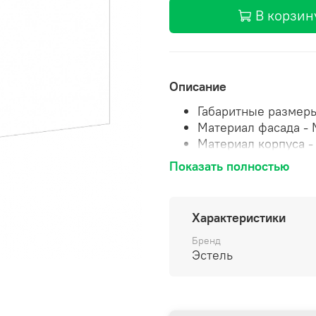
В корзин
Описание
Габаритные размеры
Материал фасада -
Материал корпуса -
Цвет фасада -
МДФ 
Показать полностью
Цвет корпуса -
Антр
Фурнитура Blum Ave
Характеристики
Бренд
Эстель