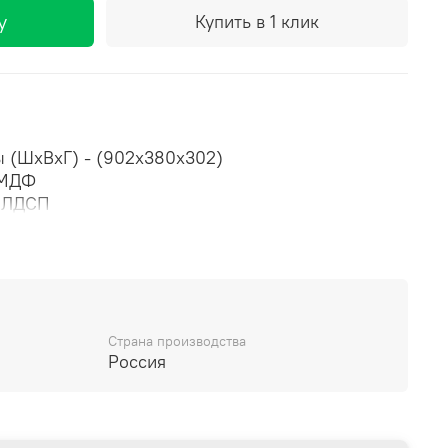
у
Купить в 1 клик
 (ШxВxГ) -
(902х380х302)
МДФ
ЛДСП
Белый глянец
ацит
ntos HK top TIP-ON
Страна производства
Россия