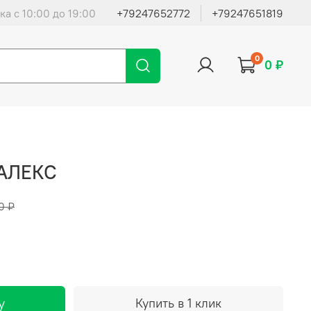
ка с 10:00 до 19:00
+79247652772
+79247651819
0
0 ₽
 АЛЕКС
0 ₽
у
Купить в 1 клик