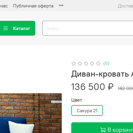
 нас
Публичная оферта
Достав
Каталог
(0)
Диван-кровать
136 500 ₽
182 00
Цвет
Сакура 21
В корзин