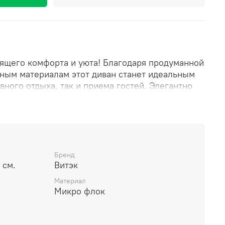
оящего комфорта и уюта! Благодаря продуманной
нным материалам этот диван станет идеальным
ного отдыха, так и приема гостей. Элегантно
ерьер, сочетая стиль, функциональность и
мику. Идеальный выбор для тех, кто ценит
дый день!
Бренд
 см.
Витэк
Материал
Микро флок