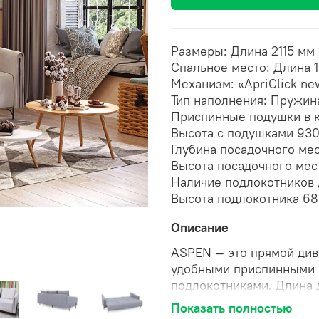
Размеры:
Длина
2115 мм
Спальное место:
Длина
Механизм:
«ApriClick ne
Тип наполнения:
Пружина
Приспинные подушки в 
Высота с подушками
930
Глубина посадочного ме
Высота посадочного ме
Наличие подлокотников
Высота подлокотника 6
Описание
ASPEN — это прямой див
удобными приспинными 
подлокотниками. Длина д
небольших комнатах и и
Показать полностью