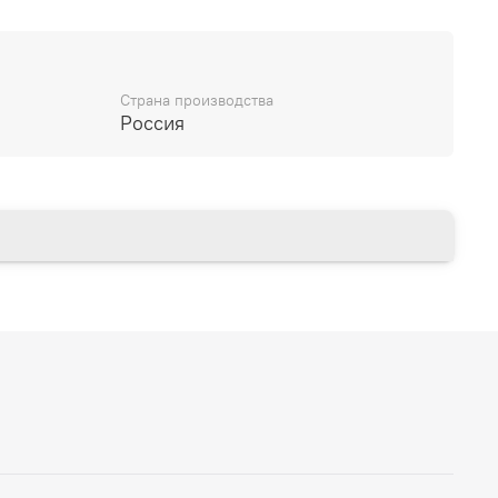
стота, подчеркнутая декоративными
:
а подлокотниках;
Страна производства
Россия
х и подушках;