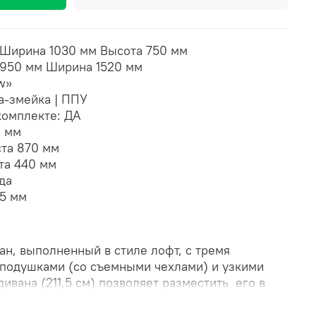
Ширина
1030 мм
Высота
750 мм
1950 мм
Ширина
1520 мм
w»
-змейка | ППУ
комплекте: ДА
 мм
ста 870 мм
ста
440 мм
да
85 мм
ан, выполненный в стиле лофт, с тремя
подушками (со съемными чехлами) и узкими
ивана (211,5 см) позволяет разместить его в
нтерьерных нишах.