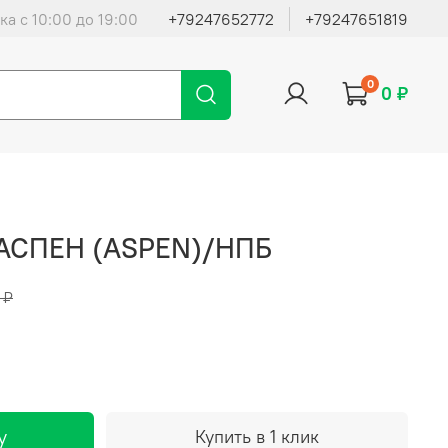
ка с 10:00 до 19:00
+79247652772
+79247651819
0
0 ₽
 АСПЕН (ASPEN)/НПБ
 ₽
у
Купить в 1 клик