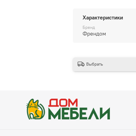
Дизайн ASPEN — это про
элементами, такими как
Характеристики
• неразъемная молния н
Бренд
Френдом
• канты на подлокотника
• утяжка на сиденье.
Выбрать