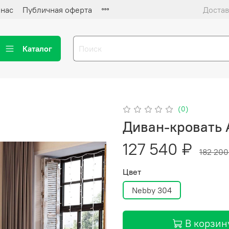
 нас
Публичная оферта
Достав
Каталог
(0)
Диван-кровать
127 540 ₽
182 200
Цвет
Nebby 304
В корзин