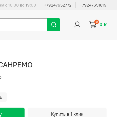
ка с 10:00 до 19:00
+79247652772
+79247651819
0
0 ₽
 САНРЕМО
₽
E
у
Купить в 1 клик