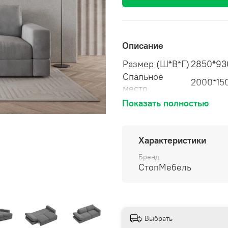
Описание
Размер (Ш*В*Г)
2850*93
Спальное
2000*15
место
Мебельн
Показать полностью
Древесн
Каркас
влажност
Ламинир
Характеристики
ДСП, Л
Бренд
Особенности
Резинот
СтопМебель
каркаса
сетки
Настил сидения
Высокоэл
Механизм
Тик-Так
трансформации
Выбрать
Механизм регулиро