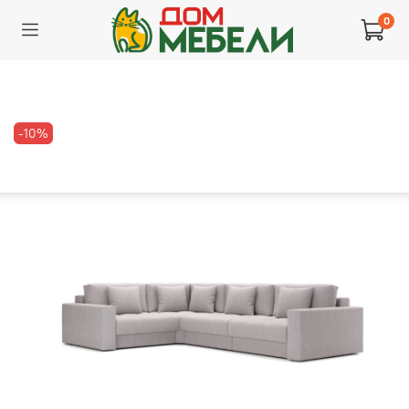
0
-10%