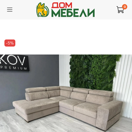
0
-5%