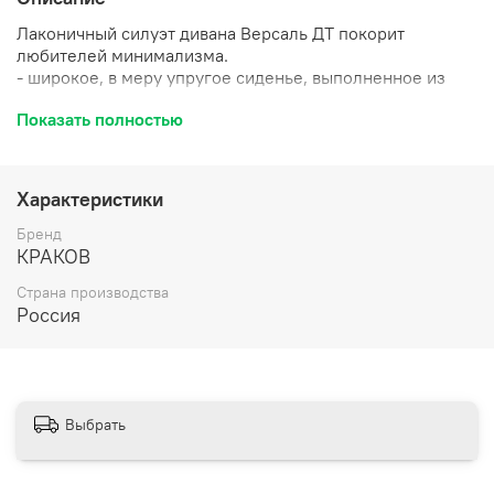
Лаконичный силуэт дивана Версаль ДТ покорит
любителей минимализма.
- широкое, в меру упругое сиденье, выполненное из
высококачественного пенополиуретана и усиленное
Показать полностью
пружинной змейкой
- спинка из резинотканевых ремней и пенополиуретана
- регулируемые подголовники VarioFlex, имеющие 6
положений
Характеристики
- функциональные скругленные подлокотники
- проверенный временем механизм «Дельфин»
Бренд
- ящик для белья.
КРАКОВ
Основа каркаса - брус хвойных пород в сочетании с
Страна производства
МДФ и мебельной фанерой.
Россия
Выбрать