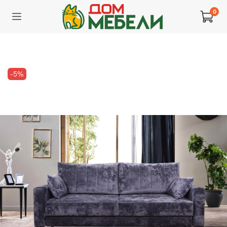
0
-5%