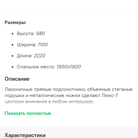
Размеры:
Высота:
980
Ширина:
1100
Длина:
2220
Спальное место:
1500х1900
Описание
Лаконичные прямые подлокотники, объемные стеганые
подушки и металлические ножки сделают Люкс-7
центром внимания в любом интерьере.
Приспинные подушки отлично держат форму благодаря
Показать полностью
наполнению синтешариками. Декоративные швы на
подушках придают модели особую выразительность,
расставляя визуальные акценты. Удобное в меру мягкое
Характеристики
сидение состоит из пружинной змейки и