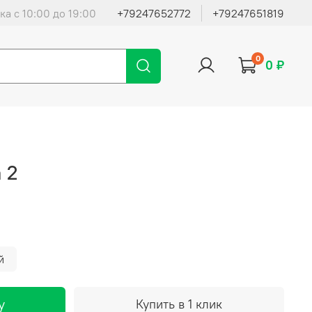
ка с 10:00 до 19:00
+79247652772
+79247651819
0
0 ₽
 2
й
у
Купить в 1 клик