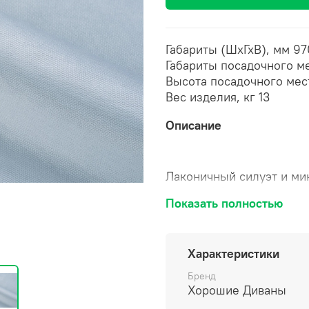
Габариты (ШхГхВ), мм 9
Габариты посадочного м
Высота посадочного мес
Вес изделия, кг 13
Описание
Лаконичный силуэт и ми
дизайна! Стильная и ко
Показать полностью
обстановке тепла для с
Практичный журнальный 
за Вами!
Характеристики
Конусные опоры из 
Бренд
При покупке с крес
Хорошие Диваны