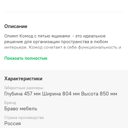
Описание
Олимп Комод с пятью ящиками - это идеальное
решение для организации пространства в любом
интерьере. Комод сочетает в себе функциональность и
элегантный дизайн, что делает его подходящим как для
Показать полностью
спальни, так и для гостиной или детской.
Изготовленный из высококачественных материалов,
этот комод отличается прочной конструкцией и
долговечностью. Пять вместительных ящиков
Характеристики
обеспечивают достаточно места для хранения одежды,
белья или мелких домашних принадлежностей.
Габаритные размеры:
Интуитивно понятные ручки и плавные механизмы
Глубина 457 мм Ширина 804 мм Высота 850 мм
открытия делают использование комода удобным и
Бренд
комфортным. Комод можно легко сочетать с различной
Браво мебель
мебелью и декором, благодаря нейтральной палитре.
Его лаконичные линии и строгие формы идеально
Страна производства
впишутся в минималистичный или скандинавский
Россия
интерьер. Этот комод не только практичен, но и станет