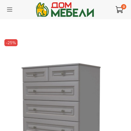
0
-25%