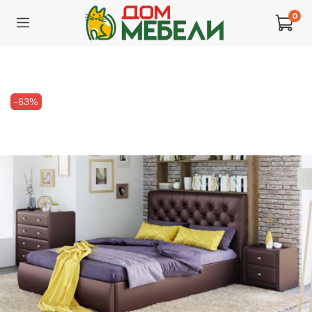
0
-63%