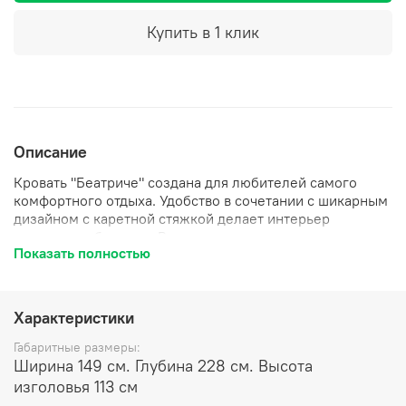
Купить в 1 клик
Описание
Кровать "Беатриче" создана для любителей самого
комфортного отдыха. Удобство в сочетании с шикарным
дизайном с каретной стяжкой делает интерьер
стильным и богатым. Вы также по достоинству оцените
Показать полностью
легкий подъемный механизм и огромный бельевой
ящик.
Реальный цвет товара может незначительно отличаться
от изображения на экране.
Характеристики
Габаритные размеры:
Ширина 149 см. Глубина 228 см. Высота
изголовья 113 см