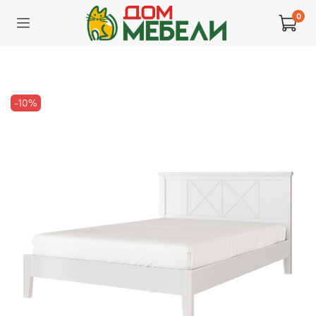
0
-10%