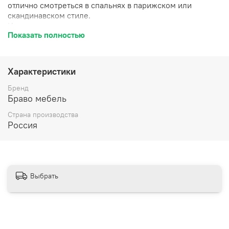
отлично смотреться в спальнях в парижском или
скандинавском стиле.
Их светлые и натуральные оттенки создадут настроение
Показать полностью
уюта и покоя.
Характеристики
Бренд
Браво мебель
Страна производства
Россия
Выбрать