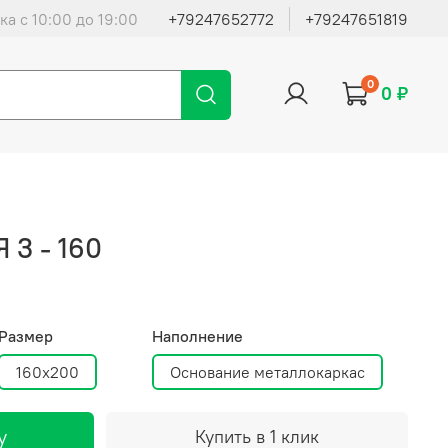
ка с 10:00 до 19:00
+79247652772
+79247651819
0
0 ₽
 3 - 160
Размер
Наполнение
160х200
Основание металлокаркас
у
Купить в 1 клик