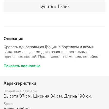
Купить в 1 клик
Описание
Кровать односпальная Грация с бортиком и двумя
выкатными ящиками для хранения постельных
принадлежностей. Представленная модель подойдет
для светлой нежной детской. Высокий бортик и
Показать полностью
боковины позволяют превратить кровать в диван при
помощи декоративных подушек.
Характеристики
Габаритные размеры:
Высота 87 см. Ширина 84 см. Длина 190 см.
Бренд
Браво мебель