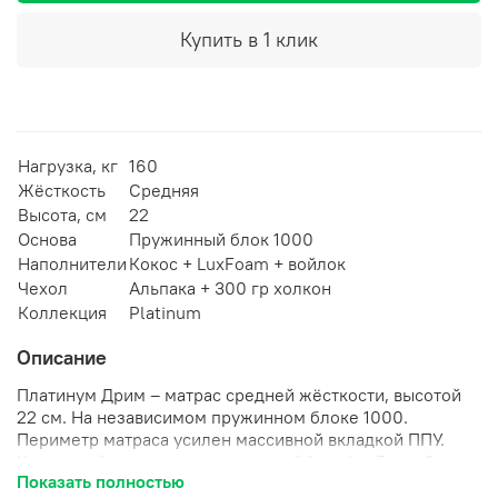
Купить в 1 клик
Нагрузка, кг
160
Жёсткость
Средняя
Высота, см
22
Основа
Пружинный блок 1000
Наполнители
Кокос + LuxFoam + войлок
Чехол
Альпака + 300 гр холкон
Коллекция
Platinum
Описание
Платинум Дрим – матрас средней жёсткости, высотой
22 см. На независимом пружинном блоке 1000.
Периметр матраса усилен массивной вкладкой ППУ.
Кокосовый наполнитель толщиной 1 см, LuxFoam 2 см и
Показать полностью
войлок, с двух сторон.