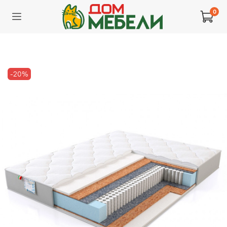
0
-20%