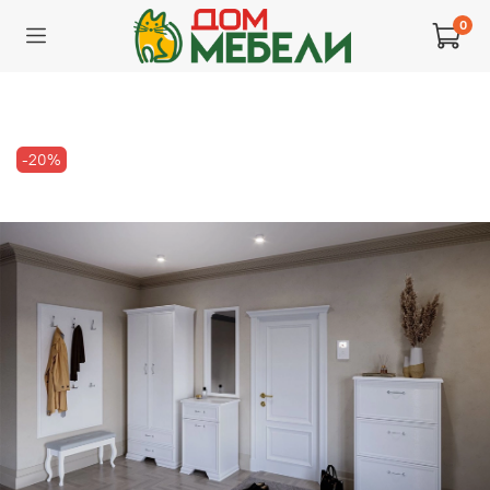
0
-20%