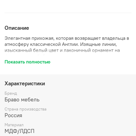
Описание
Элегантная прихожая, которая возвращает владельца в
атмосферу классической Англии. Изящные линии,
изысканный белый цвет и лаконичный орнамент на
фасадах - в любой детали этого гарнитура видны
Показать полностью
благородство и сдержанность.
Гарнитур из 5 предметов.
Характеристики
Бренд
Браво мебель
Страна производства
Россия
Материал
МДФ/ЛДСП