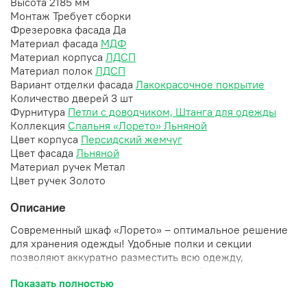
Высота
2185 мм
Монтаж
Требует сборки
Фрезеровка фасада
Да
Материал фасада
МДФ
Материал корпуса
ЛДСП
Материал полок
ЛДСП
Вариант отделки фасада
Лакокрасочное покрытие
Количество дверей
3 шт
Фурнитура
Петли с доводчиком, Штанга для одежды
Коллекция
Спальня «Лорето» Льняной
Цвет корпуса
Персидский жемчуг
Цвет фасада
Льняной
Материал ручек
Метал
Цвет ручек
Золото
Описание
Современный шкаф «Лорето» – оптимальное решение
для хранения одежды! Удобные полки и секции
позволяют аккуратно разместить всю одежду,
освободив пространство комнаты от беспорядка.
Показать полностью
Стильный дизайн впишется в любой интерьер, придавая
ему элегантности. Изготовлен из качественных