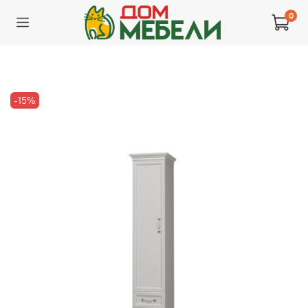
0
-15%