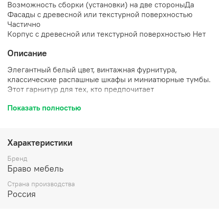
Возможность сборки (установки) на две стороны
Да
Фасады с древесной или текстурной поверхностью
Частично
Корпус с древесной или текстурной поверхностью
Нет
Описание
Элегантный белый цвет, винтажная фурнитура,
классические распашные шкафы и миниатюрные тумбы.
Этот гарнитур для тех, кто предпочитает
естественность, простые линии геометрии,
Показать полностью
функциональность и вместительность.
Характеристики
Бренд
Браво мебель
Страна производства
Россия