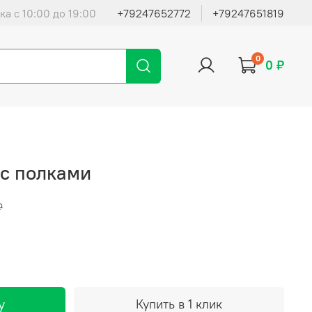
ка с 10:00 до 19:00
+79247652772
+79247651819
0
0 ₽
с полками
₽
у
Купить в 1 клик