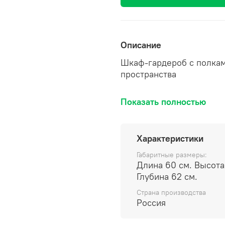
Описание
Шкаф-гардероб с полкам
пространства
Этот шкаф-гардероб отл
Показать полностью
функциональностью, иде
аксессуаров. Благодаря
отделениям, он позволя
Характеристики
пространство, обеспечив
конструкция и качестве
Габаритные размеры:
стабильность эксплуатац
Длина 60 см. Высота
гамма позволяют гармон
Глубина 62 см.
спальни или прихожей.
Страна производства
Россия