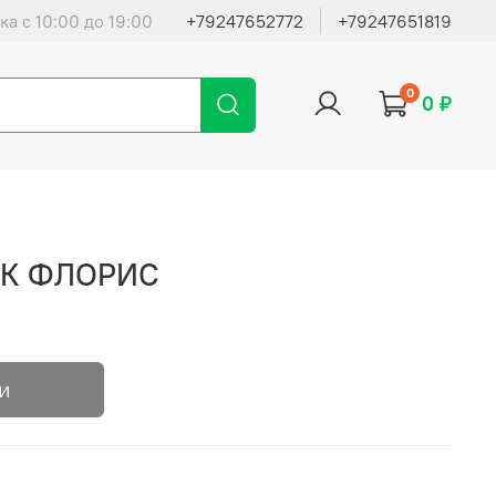
ка с 10:00 до 19:00
+79247652772
+79247651819
0
0 ₽
ГК ФЛОРИС
и