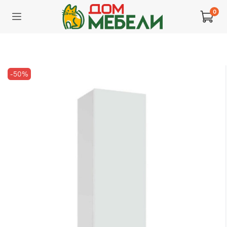
0
-50%