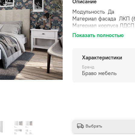
Описание
Модульность
Да
Материал фасада
ЛКП (
Материал корпуса
ЛДСП 
Цвет фасада
Белый
Показать полностью
Цвет корпуса
Белый
Вариант отделки фасада
Фурнитура
Петли с дов
Характеристики
выдвижения
* Цена зависит от компле
Бренд
Браво мебель
Выбрать