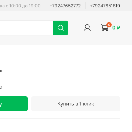
ка с 10:00 до 19:00
+79247652772
+79247651819
0
0 ₽
"
 ₽
у
Купить в 1 клик