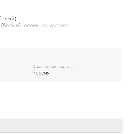
белый)
(белый), опоры из массива
Вертикальная фрезеровка
одчиком, шариковые направляющие полного
ктации!!!
Страна производства
Россия