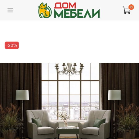
0
-20%