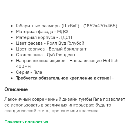
Габаритные размеры (ШxВxГ) -
(1652х470х465)
Материал фасада -
МДФ
Материал корпуса -
ЛДСП
Цвет фасада -
Роял Вуд Голубой
Цвет корпуса -
Белый бриллиант
Столешница -
Дуб Грэндсан
Направляющие ящиков -
Направляющие Hettich
400мм
Серия -
Гала
Требуется обязательное крепление к стене!
-
Описание
Лаконичный современный дизайн тумбы Гала позволяет
ее использовать в различных интерьерах: будь то
скандинавский стиль, прованс или классика.
Корпус тумбы выполнен из ЛДСП, фасады МДФ.
Показать полностью
Используется качественная немецкая фурнитура