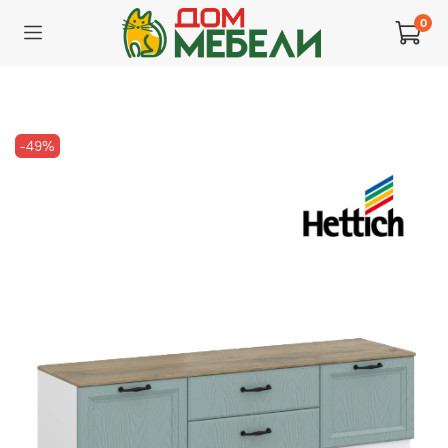
0
-49%