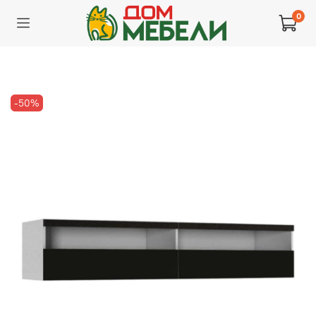
0
-50%