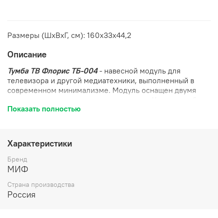
Размеры (ШхВхГ, см): 160х33х44,2
Описание
Тумба ТВ Флорис ТБ-004
- навесной модуль для
телевизора и другой медиатехники, выполненный в
современном минимализме. Модуль оснащен двумя
выдвижными ящиками и двумя нишами. Корпус тумбы
Показать полностью
изготовлен из ЛДСП, глянцевые фасады - МДФ. Фасады
без лицевой фурнитуры, открывание производится с
помощью магнитных отталкивателей.
Характеристики
Бренд
МИФ
Страна производства
Россия