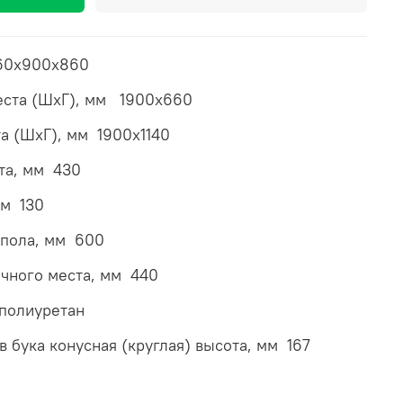
160х900х860
еста (ШхГ), мм 1900х660
а (ШхГ), мм 1900х1140
та, мм 430
мм 130
 пола, мм 600
очного места, мм 440
полиуретан
 бука конусная (круглая) высота, мм 167