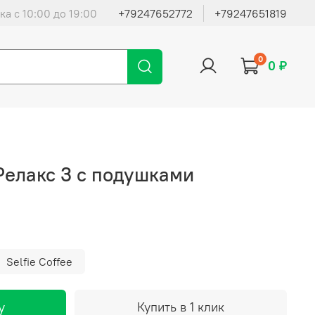
ка с 10:00 до 19:00
+79247652772
+79247651819
0
0 ₽
елакс 3 с подушками
Selfie Coffee
у
Купить в 1 клик