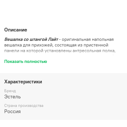
Описание
Вешалка со штангой Лайт
- оригинальная напольная
вешалка для прихожей, состоящая из пристенной
панели на которой установлены антресольная полка,
две нижние полки и поперечная штанга для верхней
Показать полностью
одежды за небольшой декоративной панелью. Вешалка
изготовлена из ЛДСП, декоративная панель - из МДФ в
нескольких вариантах цветовых комбинаций.
Характеристики
Бренд
Эстель
Страна производства
Россия