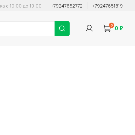
ка с 10:00 до 19:00
+79247652772
+79247651819
0
0 ₽