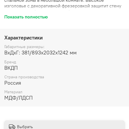
спальной зоны в небольшой комнате. Высокое
изголовье с декоративной фрезеровкой защитит стену
от потертостей и повреждений, а основание с ламелями
Показать полностью
обеспечит комфортный сон и продлит срок службы
матраса.
Размер спального места, см:
120х200.
Характеристики
Основание (в комплекте):
ламели.
Габаритные размеры:
ВхДхГ: 381/893x2032x1242 мм
Бренд
ВКДП
Страна производства
Россия
Материал
МДФ/ЛДСП
Выбрать