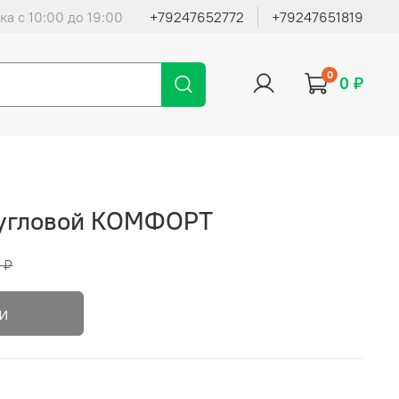
ка с 10:00 до 19:00
+79247652772
+79247651819
0
0 ₽
 угловой КОМФОРТ
 ₽
и