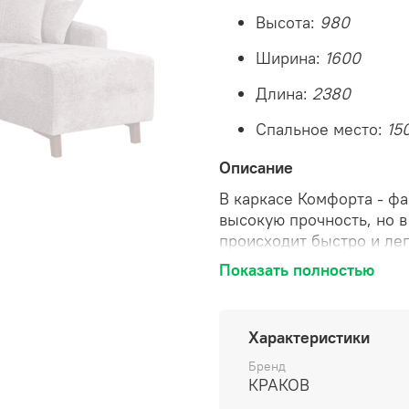
Высота:
980
Ширина:
1600
Длина:
2380
Спальное место:
15
Описание
В каркасе Комфорта - ф
высокую прочность, но в
происходит быстро и ле
«пантограф». В основан
Показать полностью
пружинный блок в сочет
высокотехнологичным на
обеспечивают набивные 
Характеристики
благодаря которым его 
следует расслабиться.
Бренд
КРАКОВ