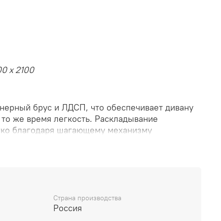
00 х 2100
анерный брус и ЛДСП, что обеспечивает дивану
 то же время легкость. Раскладывание
гко благодаря шагающему механизму
ии сидений - пружинная змейка и независимый
ании с высокоэластичным ППУ и
полнителем PerioTek. Комфорт также
подушки, внутри которых синтешарики,
владелец сможет полноценно отдохнуть и как
Страна производства
Россия