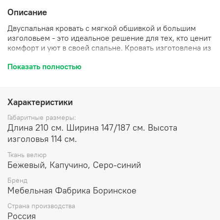
Описание
Двуспальная кровать с мягкой обшивкой и большим
изголовьем - это идеальное решение для тех, кто ценит
комфорт и уют в своей спальне. Кровать изготовлена из
высококачественных материалов, которые
Показать полностью
обеспечивают долговечность и надежность изделия.
Обивка выполнена из материала "Сивилья", который не
только приятен на ощупь, но и устойчив к царапинам и
другим повреждениям. Это особенно удобно для тех, у
Характеристики
кого есть домашние животные или маленькие дети,
которые могут случайно повредить мебель.
Габаритные размеры:
Длина 210 см. Ширина 147/187 см. Высота
Двуспальная Кровать Сицилия - самая популярная
изголовья 114 см.
модель сезона. Лаконичная, без лишнего декора.
Ткань велюр
Просторное спальное место. Мягкая, высокая спинка и
Бежевый, Капучино, Серо-синий
полностью обитый тканью каркас. Кровать на ножках,
что позволяет использовать для уборки робота-
Бренд
пылесоса. Материал древесины - Сосна. Ткань Civilia.
Мебельная Фабрика Боринское
Съемные чехлы просто стирать и можно поменять цвет
кровати под ваше настроение и интерьер! Это
Страна производства
идеальное решение! Подъемный механизм и ящик для
Россия